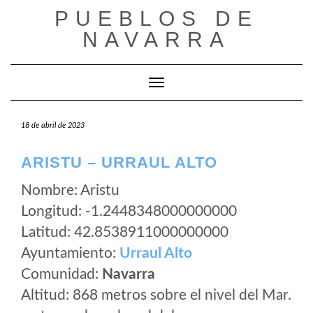
Saltar
PUEBLOS DE
al
NAVARRA
contenido
Cambiar modo de navegación
18 de abril de 2023
ARISTU – URRAUL ALTO
Nombre: Aristu
Longitud: -1.2448348000000000
Latitud: 42.8538911000000000
Ayuntamiento:
Urraul Alto
Comunidad:
Navarra
Altitud: 868 metros sobre el nivel del Mar.