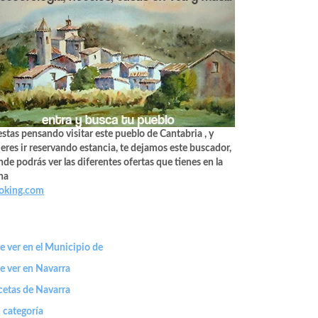
estas pensando visitar este pueblo de Cantabria , y
eres ir reservando estancia, te dejamos este buscador,
de podrás ver las diferentes ofertas que tienes en la
na
oking.com
 ver en el Municipio de
e ver en Navarra
cetas de Navarra
 categoría