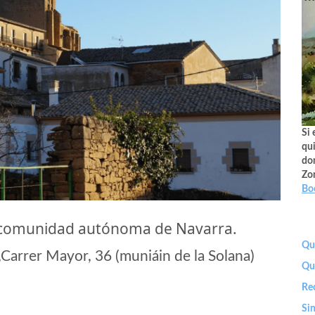
Si 
qui
don
Zo
Bo
a comunidad autónoma de Navarra.
Que
arrer Mayor, 36 (muniáin de la Solana)
Qu
Re
Sin