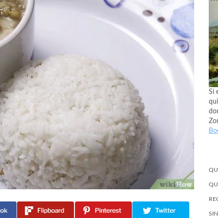
Si 
qui
don
Zo
Bo
QU
QU
RE
SI