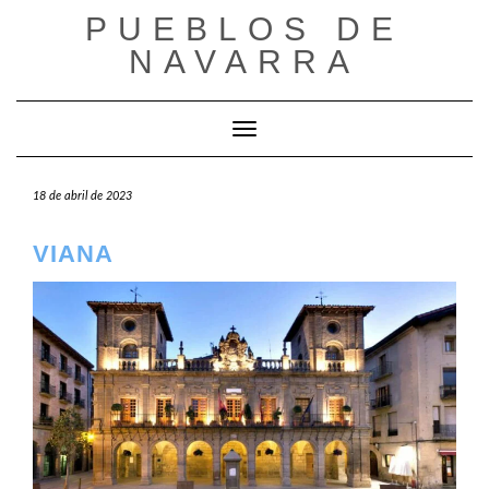
Saltar
PUEBLOS DE
al
NAVARRA
contenido
Cambiar modo de navegación
18 de abril de 2023
VIANA