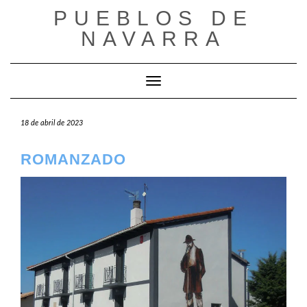
Saltar
PUEBLOS DE
al
NAVARRA
contenido
Cambiar modo de navegación
18 de abril de 2023
ROMANZADO