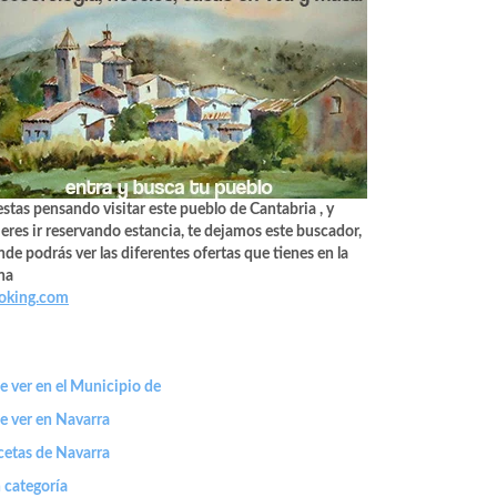
estas pensando visitar este pueblo de Cantabria , y
eres ir reservando estancia, te dejamos este buscador,
de podrás ver las diferentes ofertas que tienes en la
na
oking.com
 ver en el Municipio de
e ver en Navarra
cetas de Navarra
 categoría