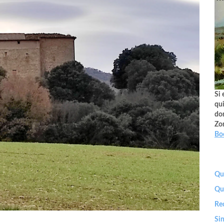
Si 
qui
don
Zo
Bo
Que
Qu
Re
Sin