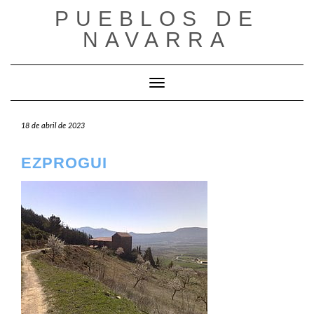
Saltar
PUEBLOS DE
al
NAVARRA
contenido
Cambiar modo de navegación
18 de abril de 2023
EZPROGUI