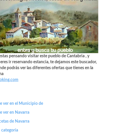
estas pensando visitar este pueblo de Cantabria , y
eres ir reservando estancia, te dejamos este buscador,
de podrás ver las diferentes ofertas que tienes en la
na
oking.com
 ver en el Municipio de
e ver en Navarra
cetas de Navarra
 categoría