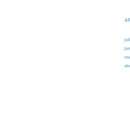
A
jul
ju
ma
abr