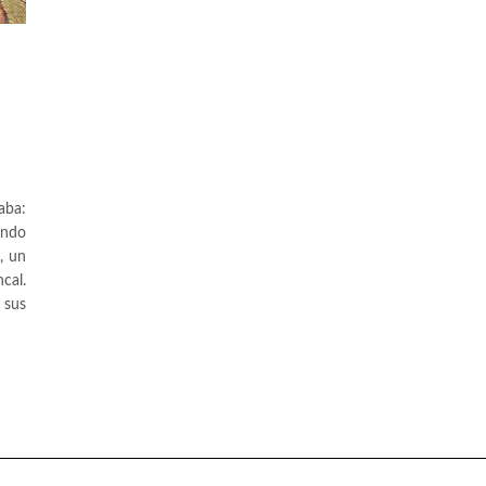
aba:
ando
, un
cal.
 sus